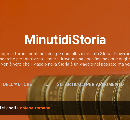
Passa ai contenuti principali
MinutidiStoria
opo di fornire contenuti di agile consultazione sulla Storia. Troverai ar
ricerche personalizzate. Inoltre, troverai una specifica sezione sugli s
 Non è vero che il viaggio nella Storia è un viaggio nel passato ma ver
RI DELL'AUTORE
TUTTI GLI ARTICOLI PER ARGOMENTO
ARCHIVI E BIBLIOTECHE
l'etichetta
chiese romane