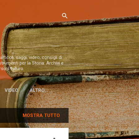
ticoli, saggi, video, consigli di
trumenti per la Storia: Archivi e
so il futuro.
VIDEO
ALTRO…
MOSTRA TUTTO