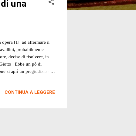
 di una
 opera [1], ad affermare il
Cavallini, probabilmente
ore, decise di risolvere, in
 Giotto . Ebbe un pò di
one si aprì un pregiudizio che
tico ben più importante. Il 10
oscere a Pietro Cavallini "de
CONTINUA A LEGGERE
la corte angioina di Napoli
sperienze che si ricollegano