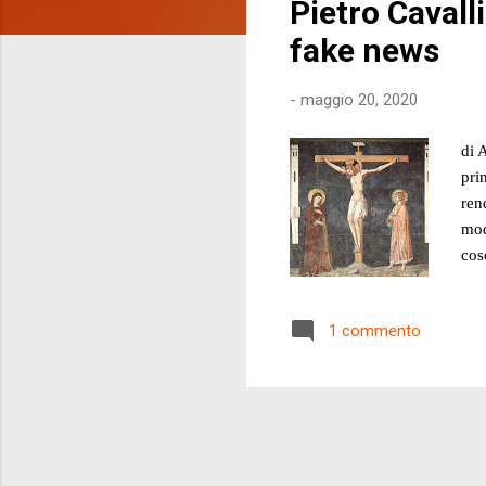
Pietro Cavall
t
fake news
-
maggio 20, 2020
di 
pri
ren
mod
cos
non
giu
1 commento
Rom
che
alla