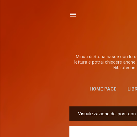
Minuti di Storia nasce con lo sc
lettura e potrai chiedere anche 
Biblioteche.
HOME PAGE
LIB
Visualizzazione dei post con 
P
o
s