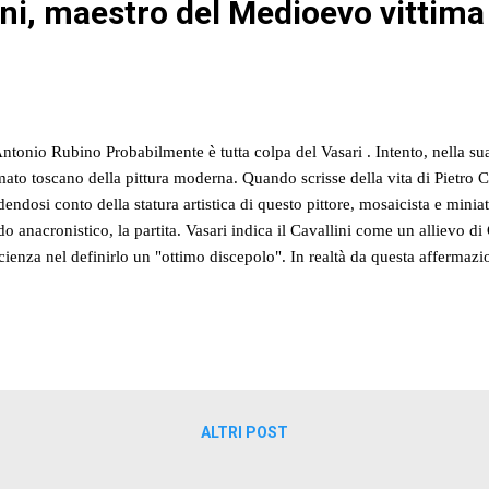
ini, maestro del Medioevo vittima
Antonio Rubino Probabilmente è tutta colpa del Vasari . Intento, nella sua
mato toscano della pittura moderna. Quando scrisse della vita di Pietro 
dendosi conto della statura artistica di questo pittore, mosaicista e miniat
o anacronistico, la partita. Vasari indica il Cavallini come un allievo di
cienza nel definirlo un "ottimo discepolo". In realtà da questa affermazi
 rende onore e merito ad un grande artista e ad un discorso storico-artis
gno 1308 il re di Napoli Carlo II d'Angiò firma un documento per ricon
a pictor" un pagamento di quaranta once d'oro. Un artista apprezzato al
 si presenta nella capitale del Regno con un repertorio rivitalizzato da e
 scultura di Arnolf...
ALTRI POST