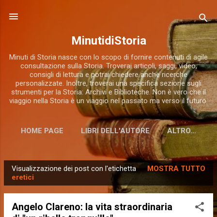
Passa ai contenuti principali
MinutidiStoria
Minuti di Storia nasce con lo scopo di fornire contenuti di agile
consultazione sulla Storia. Troverai articoli, saggi, video,
consigli di lettura e potrai chiedere anche ricerche
personalizzate. Inoltre, troverai una specifica sezione sugli
strumenti per la Storia: Archivi e Biblioteche. Non è vero che il
viaggio nella Storia è un viaggio nel passato ma verso il futuro.
HOME PAGE
LIBRI DELL'AUTORE
ALTRO…
Visualizzazione dei post con l'etichetta
MOSTRA TUTTO
P
eretici
o
s
Angelo Clareno: la vita straordinaria
t