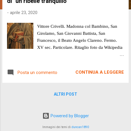
di "un ribelle tranquillo"
-
aprile 23, 2020
Vittore Crivelli. Madonna col Bambino, San
Girolamo, San Giovanni Battista, San
Francesco, il Beato Angelo Clareno. Fermo.
XV sec. Particolare. Ritaglio foto da Wikipedia
di Antonio Rubino A.D. 1334 Papa
Giovanni XXII decide di intervenire
CONTINUA A LEGGERE
Posta un commento
energicamente contro i gruppi religiosi "non
allineati". Negli anni precedenti la diatriba tra il
Pontefice e i gruppi di Spirituali Francescani è
ALTRI POST
stata durissima. Il terreno di scontro: "la
povertà di Cristo e degli Apostoli". Da una
parte il Papa e la Curia, dall'altro gli Spirituali,
Powered by Blogger
un movimento che predicava e praticava il
ritorno alla chiesa povera e all'osservanza sine
Immagini dei temi di
duncan1890